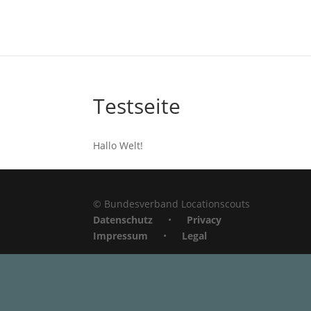
Testseite
Hallo Welt!
© Bundesverband Locationscouts
Datenschutz
•
Privacy
Impressum
•
Legal